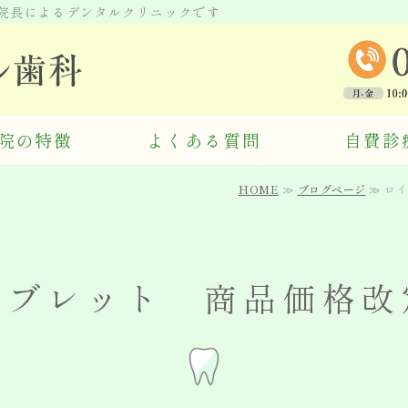
師院長によるデンタルクリニックです
東京都千代田区 パレス
院の特徴
よくある質問
自費診
HOME
≫
ブログページ
≫ ロ
タブレット 商品価格改