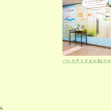
パレスサイドビルB1フ
ら