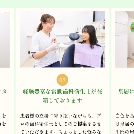
02
ンタ
経験豊富な常勤歯科衛生士が在
皇居
籍しております
りを
患者様の立場に寄り添いながらも、プ
白色を
療を
ロの歯科衛生士としてのご提案をさせ
は皇居
ていただきます。ちょっとした悩みな
川門の